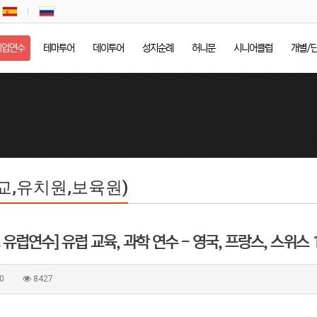
기업연수
테마투어
데이투어
성지순례
허니문
시니어클럽
개별/
교,유치원,보육원)
유럽연수] 유럽 교육, 과학 연수 - 영국, 프랑스, 스위스
0
8427