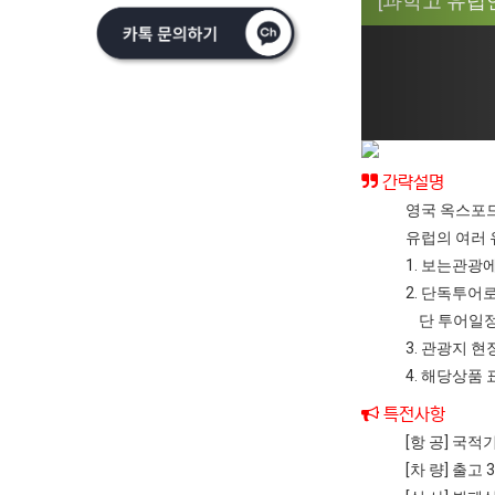
[과학고 유럽연
간략설명
영국 옥스포드
유럽의 여러 
1. 보는관광
2. 단독투어
단 투어일정
3. 관광지 
4. 해당상
특전사항
[항 공] 국
[차 량] 출