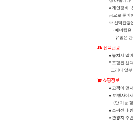
청 바랍니다.
♠ 개인경비 
금으로 준비해
※ 선택관광은
- 매너팁은
유럽은 관례상
선택관광
♠ 놓치지 말
* 포함된 선
그러나 일부
쇼핑정보
♠ 고객이 먼
♠ 여행사에서
(단 가능 할
♠ 쇼핑센타 
♠ 관광지 주