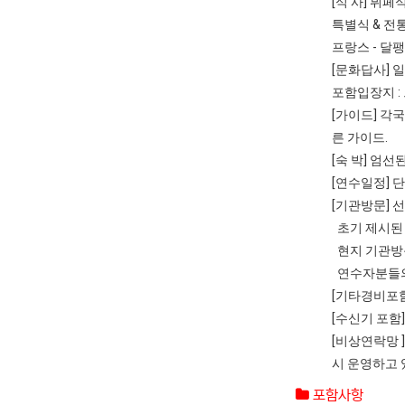
[식 사] 뷔
특별식 & 전
프랑스 - 달
[문화답사] 
포함입장지 :
[가이드] 각
른 가이드.
[숙 박] 엄
[연수일정] 
[기관방문] 
초기 제시된 
현지 기관방
연수자분들의
[기타경비포함
[수신기 포함]
[비상연락망 
시 운영하고 
포함사항