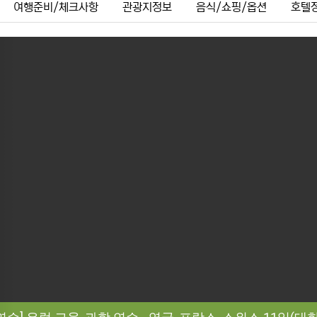
여행준비/체크사항
관광지정보
음식/쇼핑/옵션
호텔
ous