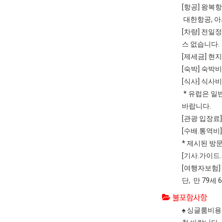
[항공] 왕복
대한항공, 아
[차량] 전일
스 없습니다.
[제세금] 현
[숙박] 숙박비
[식사] 식사
* 유럽은 일
바랍니다.
[관광 입장료
[수배.통역비
* 제시된 방
[기사.가이드
[여행자보험]
단, 만 79
불포함사항
♠ 싱글룸비용 