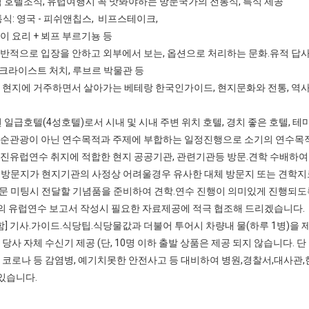
페식 호텔조식, 유럽여행시 꼭 맛봐야하는 방문국가의 전통식, 특식 제공
통식: 영국 - 피쉬앤칩스, 비프스테이크,
팽이 요리 + 뵈프 부르기뇽 등
일반적으로 입장을 안하고 외부에서 보는, 옵션으로 처리하는 문화.유적 답
 크라이스트 처치, 루브르 박물관 등
국 현지에 거주하면서 살아가는 베테랑 한국인가이드, 현지문화와 전통, 역사
선된 일급호텔(4성호텔)로서 시내 및 시내 주변 위치 호텔, 경치 좋은 호텔, 
단순관광이 아닌 연수목적과 주제에 부합하는 일정진행으로 소기의 연수목
선진유럽연수 취지에 적합한 현지 공공기관, 관련기관등 방문.견학 수배하여
방문지가 현지기관의 사정상 어려울경우 유사한 대체 방문지 또는 견학지
문 미팅시 전달할 기념품을 준비하여 견학.연수 진행이 의미있게 진행되도
 유럽연수 보고서 작성시 필요한 자료제공에 적극 협조해 드리겠습니다.
] 기사.가이드.식당팁.식당물값과 더불어 투어시 차량내 물(하루 1병)을
 당사 자체 수신기 제공 (단, 10명 이하 출발 상품은 제공 되지 않습니다. 단
] 코로나 등 감염병, 예기치못한 안전사고 등 대비하여 병원,경찰서,대사관
있습니다.