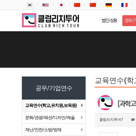
법인/상용
공무/
교육연수(학
공무/기업연수
[과학고 
교육연수(학교,유치원,보육원)
문화/관광/패션/디자인/예술
클럽리치투어7
재난/안전/소방/방재