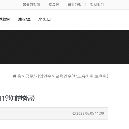
몽골원정대
로그인
회원가입
정보찾기
단체여행
여행정보
커뮤니티
홈 > 공무/기업연수 > 교육연수(학교,유치원,보육원)
 11일(대한항공)
2023.06.05 11:30