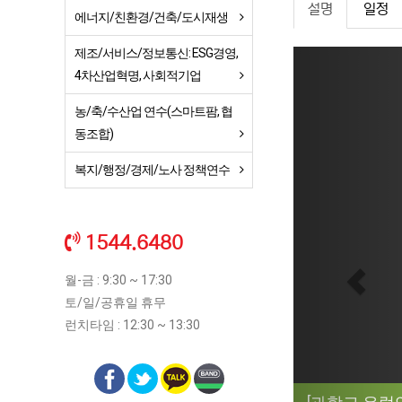
설명
일정
에너지/친환경/건축/도시재생
제조/서비스/정보통신: ESG경영,
Previ
4차산업혁명, 사회적기업
농/축/수산업 연수(스마트팜, 협
동조합)
복지/행정/경제/노사 정책연수
1544.6480
월-금 : 9:30 ~ 17:30
토/일/공휴일 휴무
런치타임 : 12:30 ~ 13:30